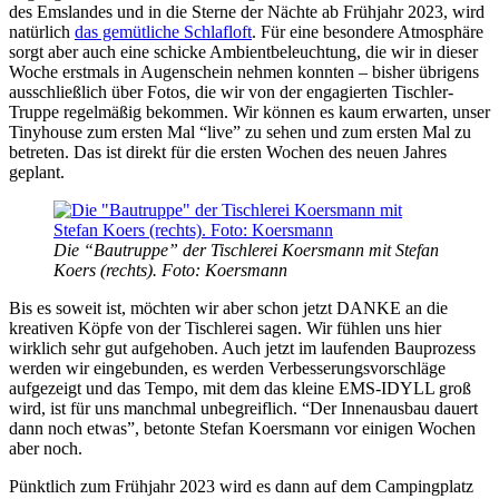
des Emslandes und in die Sterne der Nächte ab Frühjahr 2023, wird
natürlich
das gemütliche Schlafloft
. Für eine besondere Atmosphäre
sorgt aber auch eine schicke Ambientbeleuchtung, die wir in dieser
Woche erstmals in Augenschein nehmen konnten – bisher übrigens
ausschließlich über Fotos, die wir von der engagierten Tischler-
Truppe regelmäßig bekommen. Wir können es kaum erwarten, unser
Tinyhouse zum ersten Mal “live” zu sehen und zum ersten Mal zu
betreten. Das ist direkt für die ersten Wochen des neuen Jahres
geplant.
Die “Bautruppe” der Tischlerei Koersmann mit Stefan
Koers (rechts). Foto: Koersmann
Bis es soweit ist, möchten wir aber schon jetzt DANKE an die
kreativen Köpfe von der Tischlerei sagen. Wir fühlen uns hier
wirklich sehr gut aufgehoben. Auch jetzt im laufenden Bauprozess
werden wir eingebunden, es werden Verbesserungsvorschläge
aufgezeigt und das Tempo, mit dem das kleine EMS-IDYLL groß
wird, ist für uns manchmal unbegreiflich. “Der Innenausbau dauert
dann noch etwas”, betonte Stefan Koersmann vor einigen Wochen
aber noch.
Pünktlich zum Frühjahr 2023 wird es dann auf dem Campingplatz