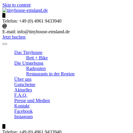
Skip to content
tinyhouse-emsland.de
Urlaub im Emsland
Telefon:
+49 (0) 4961 9433940
E-mail:
info@tinyhouse-emsland.de
Jetzt buchen
Das Tinyhouse
Bett + Bike
Die Umgebung
Radrouten
Restaurants in der Region
Über uns
Gutscheine
Aktuelles
F.A.Q.
Presse und Medien
Kontakt
Facebook
Instagram
Telefon:
+49 (0) 4961 9433940