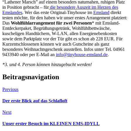
“Lathener Marsch” auf einem besonders naturnahen, ruhigen Platz
in Position gebracht – für
die besondere Auszeit im Herzen des
Emslandes
. Wer das erste Original-Tinyhouse im
Emsland
direkt
testen möchte, für den haben wir unser erstes Arrangement platziert:
Das
Wohlfühlarrangement für zwei Personen
* mit Emsland-
Entdeckerpaket, Begrüßungsgetränk, Wohlfühlbettwäsche,
kuscheligen Handtüchern, W-LAN, allen Energienebenkosten
sowie dem Parktplatz vor der Tür gibt es schon ab 228 EUR. Für
Kurzentschlossenen können wir auch Gutscheine als ganz
besonderes Weihnachtsgeschenk ausstellen. Infos unter Tel. 04961
9433940 oder per E-Mail an
info@tinyhouse-emsland.de
.
*3. und 4. Person können hinzugebucht werden!
Beitragsnavigation
Previous
Der erste Blick auf das Schlafloft
Next
Unser erster Besuch im KLEINEN EMS-IDYLL