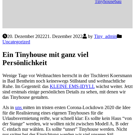
Tinyhousebau
20. Dezember 2022
21. Dezember 2022
by
Tiny_admin
Uncategorized
Ein Tinyhouse mit ganz viel
Persönlichkeit
Wenige Tage vor Weihnachten herrscht in der Tischlerei Koersmann
in Bad Bentheim noch keineswegs Stillstand und weihnachtliche
Ruhe. Im Gegenteil: das
KLEINE EMS-IDYLL
wächst weiter. Jetzt
sind erstmals einige persönlichen Details zu sehen, mit denen wir
das Tinyhouse gestalten.
Als in
uns
mitten im tristen ersten Corona-Lockdown 2020 die Idee
für die Realisierung eines eigenen Tinyhouses für die
Urlaubsvermietung reifte, war schnell klar: Es sollte kein Haus “von
der Stange” werden, wir wollten nicht zwischen Modell A, B oder
C einfach nur wählen. Es sollte “unser” Tinyhouse werden. Nicht
nur später bei der Einrichtung werden wir viel unseren Stil