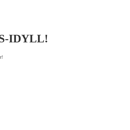
MS-IDYLL!
r!