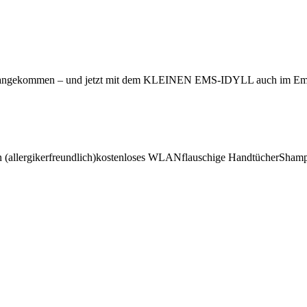
nde angekommen – und jetzt mit dem KLEINEN EMS-IDYLL auch im Em
(allergikerfreundlich)
kostenloses WLAN
flauschige Handtücher
Shamp