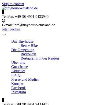
Skip to content
tinyhouse-emsland.de
Urlaub im Emsland
Telefon:
+49 (0) 4961 9433940
E-mail:
info@tinyhouse-emsland.de
Jetzt buchen
Das Tinyhouse
Bett + Bike
Die Umgebung
Radrouten
Restaurants in der Region
Über uns
Gutscheine
Aktuelles
F.A.Q.
Presse und Medien
Kontakt
Facebook
Instagram
Telefon:
+49 (0) 4961 9433940