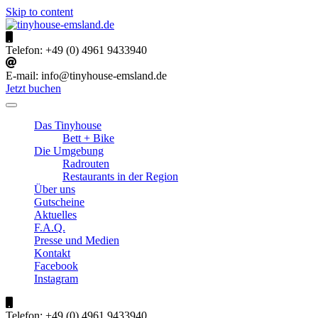
Skip to content
tinyhouse-emsland.de
Urlaub im Emsland
Telefon:
+49 (0) 4961 9433940
E-mail:
info@tinyhouse-emsland.de
Jetzt buchen
Das Tinyhouse
Bett + Bike
Die Umgebung
Radrouten
Restaurants in der Region
Über uns
Gutscheine
Aktuelles
F.A.Q.
Presse und Medien
Kontakt
Facebook
Instagram
Telefon:
+49 (0) 4961 9433940