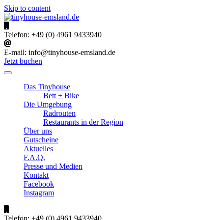
Skip to content
tinyhouse-emsland.de
Urlaub im Emsland
Telefon:
+49 (0) 4961 9433940
E-mail:
info@tinyhouse-emsland.de
Jetzt buchen
Das Tinyhouse
Bett + Bike
Die Umgebung
Radrouten
Restaurants in der Region
Über uns
Gutscheine
Aktuelles
F.A.Q.
Presse und Medien
Kontakt
Facebook
Instagram
Telefon:
+49 (0) 4961 9433940