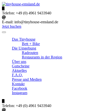
Skip
to
tinyhouse-emsland.de
Urlaub im Emsland
content
Telefon:
+49 (0) 4961 9433940
E-mail:
info@tinyhouse-emsland.de
Jetzt buchen
Das Tinyhouse
Bett + Bike
Die Umgebung
Radrouten
Restaurants in der Region
Über uns
Gutscheine
Aktuelles
F.A.Q.
Presse und Medien
Kontakt
Facebook
Instagram
Telefon:
+49 (0) 4961 9433940