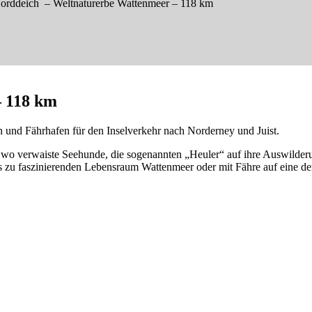
orddeich – Weltnaturerbe Wattenmeer – 118 km
– 118 km
n und Fährhafen für den Inselverkehr nach Norderney und Juist.
wo verwaiste Seehunde, die sogenannten „Heuler“ auf ihre Auswilderu
u faszinierenden Lebensraum Wattenmeer oder mit Fähre auf eine der O