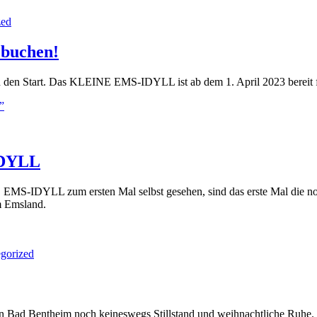
zed
 buchen!
 den Start. Das KLEINE EMS-IDYLL ist ab dem 1. April 2023 bereit für
”
IDYLL
EMS-IDYLL zum ersten Mal selbst gesehen, sind das erste Mal die noch 
im Emsland.
gorized
in Bad Bentheim noch keineswegs Stillstand und weihnachtliche Ruhe.