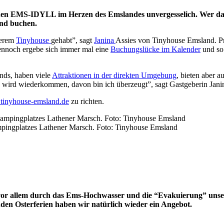
inen EMS-IDYLL im Herzen des Emslandes unvergesselich. Wer das 
and buchen.
serem
Tinyhouse
gehabt”, sagt
Janina
Assies von Tinyhouse Emsland. Pri
dennoch ergebe sich immer mal eine
Buchungslücke im Kalender
und so
ands, haben viele
Attraktionen in der direkten Umgebung
, bieten aber 
t, wird wiederkommen, davon bin ich überzeugt”, sagt Gastgeberin Jani
inyhouse-emsland.de
zu richten.
pingplatzes Lathener Marsch. Foto: Tinyhouse Emsland
r vor allem durch das Ems-Hochwasser und die “Evakuierung” uns
nden Osterferien haben wir natürlich wieder ein Angebot.