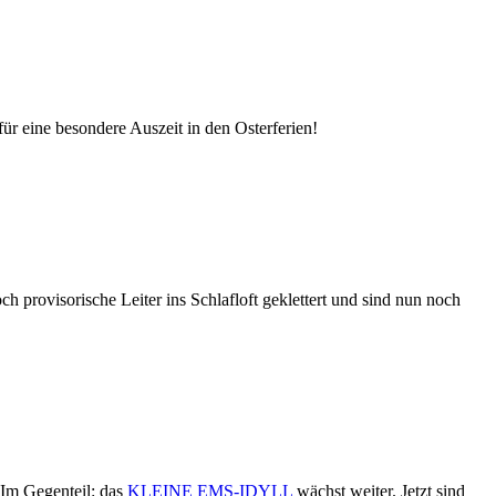
 eine besondere Auszeit in den Osterferien!
provisorische Leiter ins Schlafloft geklettert und sind nun noch
 Im Gegenteil: das
KLEINE EMS-IDYLL
wächst weiter. Jetzt sind