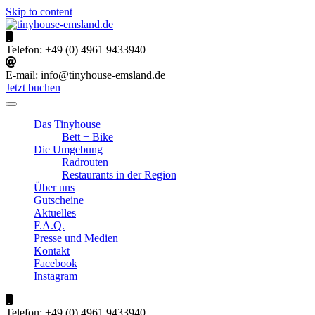
Skip to content
tinyhouse-emsland.de
Urlaub im Emsland
Telefon:
+49 (0) 4961 9433940
E-mail:
info@tinyhouse-emsland.de
Jetzt buchen
Das Tinyhouse
Bett + Bike
Die Umgebung
Radrouten
Restaurants in der Region
Über uns
Gutscheine
Aktuelles
F.A.Q.
Presse und Medien
Kontakt
Facebook
Instagram
Telefon:
+49 (0) 4961 9433940