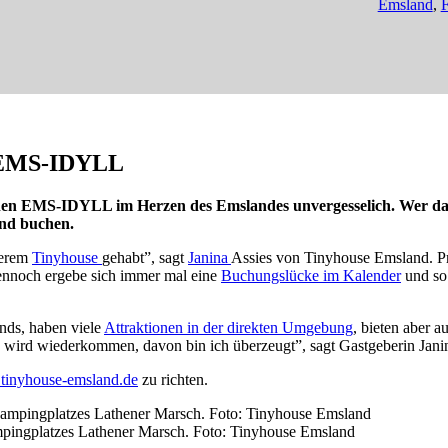
Emsland
,
F
n EMS-IDYLL
inen EMS-IDYLL im Herzen des Emslandes unvergesselich. Wer das 
and buchen.
serem
Tinyhouse
gehabt”, sagt
Janina
Assies von Tinyhouse Emsland. Pri
dennoch ergebe sich immer mal eine
Buchungslücke im Kalender
und so
ands, haben viele
Attraktionen in der direkten Umgebung
, bieten aber 
t, wird wiederkommen, davon bin ich überzeugt”, sagt Gastgeberin Jani
inyhouse-emsland.de
zu richten.
pingplatzes Lathener Marsch. Foto: Tinyhouse Emsland