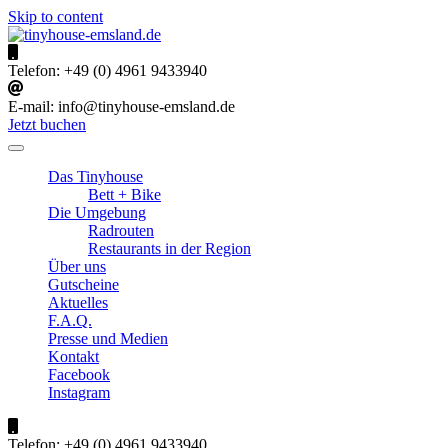
Skip to content
tinyhouse-emsland.de
Urlaub im Emsland
Telefon:
+49 (0) 4961 9433940
E-mail:
info@tinyhouse-emsland.de
Jetzt buchen
Das Tinyhouse
Bett + Bike
Die Umgebung
Radrouten
Restaurants in der Region
Über uns
Gutscheine
Aktuelles
F.A.Q.
Presse und Medien
Kontakt
Facebook
Instagram
Telefon:
+49 (0) 4961 9433940