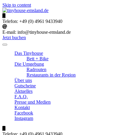
Skip to content
tinyhouse-emsland.de
Urlaub im Emsland
Telefon:
+49 (0) 4961 9433940
E-mail:
info@tinyhouse-emsland.de
Jetzt buchen
Das Tinyhouse
Bett + Bike
Die Umgebung
Radrouten
Restaurants in der Region
Über uns
Gutscheine
Aktuelles
F.A.Q.
Presse und Medien
Kontakt
Facebook
Instagram
Telefon:
+49 (0) 4961 9433940