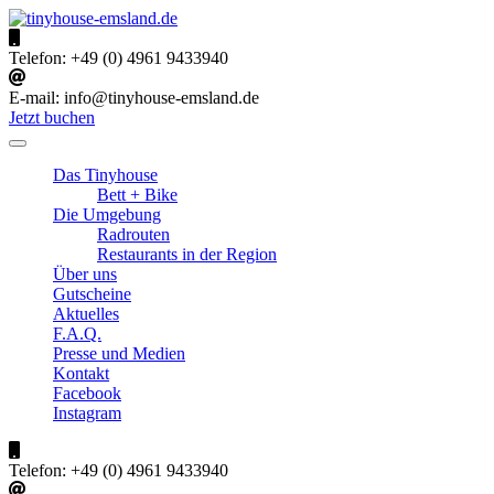
Skip
to
tinyhouse-emsland.de
Urlaub im Emsland
content
Telefon:
+49 (0) 4961 9433940
E-mail:
info@tinyhouse-emsland.de
Jetzt buchen
Das Tinyhouse
Bett + Bike
Die Umgebung
Radrouten
Restaurants in der Region
Über uns
Gutscheine
Aktuelles
F.A.Q.
Presse und Medien
Kontakt
Facebook
Instagram
Telefon:
+49 (0) 4961 9433940