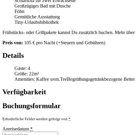
Schlafsofa für zwei Erwachsene
Großzügiges Bad mit Dusche
Föhn
Gemütliche Ausstattung
Tiny-Urlaubsbibliothek
Frühstücks- oder Grillpakete kannst Du zusätzlich buchen. Mehr übe
Preis von:
105
€
pro Nacht
(+Steuern und Gebühren)
Details
Gäste:
4
Größe:
22m²
Amenities:
Kaffee uvm.
Tee
Begrüßungsgetränk
bezogene Betten 
Verfügbarkeit
Buchungsformular
Erforderliche Felder werden gefolgt von
*
Anreisedatum
*