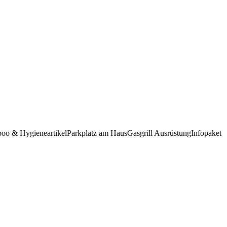
oo & Hygieneartikel
Parkplatz am Haus
Gasgrill Ausrüstung
Infopaket