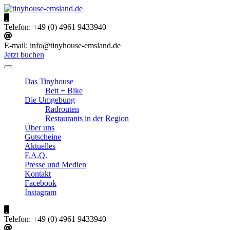
Skip
to
tinyhouse-emsland.de
Urlaub im Emsland
content
Telefon:
+49 (0) 4961 9433940
E-mail:
info@tinyhouse-emsland.de
Jetzt buchen
Das Tinyhouse
Bett + Bike
Die Umgebung
Radrouten
Restaurants in der Region
Über uns
Gutscheine
Aktuelles
F.A.Q.
Presse und Medien
Kontakt
Facebook
Instagram
Telefon:
+49 (0) 4961 9433940